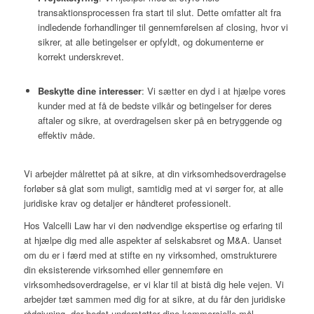
transaktionsprocessen fra start til slut. Dette omfatter alt fra
indledende forhandlinger til gennemførelsen af closing, hvor vi
sikrer, at alle betingelser er opfyldt, og dokumenterne er
korrekt underskrevet.
Beskytte dine interesser
: Vi sætter en dyd i at hjælpe vores
kunder med at få de bedste vilkår og betingelser for deres
aftaler og sikre, at overdragelsen sker på en betryggende og
effektiv måde.
Vi arbejder målrettet på at sikre, at din virksomhedsoverdragelse
forløber så glat som muligt, samtidig med at vi sørger for, at alle
juridiske krav og detaljer er håndteret professionelt.
Hos Valcelli Law har vi den nødvendige ekspertise og erfaring til
at hjælpe dig med alle aspekter af selskabsret og M&A. Uanset
om du er i færd med at stifte en ny virksomhed, omstrukturere
din eksisterende virksomhed eller gennemføre en
virksomhedsoverdragelse, er vi klar til at bistå dig hele vejen. Vi
arbejder tæt sammen med dig for at sikre, at du får den juridiske
rådgivning, der bedst understøtter dine kommercielle mål.