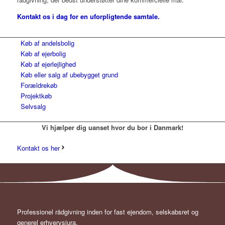
Kontakt os i dag for en uforpligtende samtale.
Køb af andelsbolig
Køb af ejerbolig
Køb af ejerlejlighed
Køb eller salg af ubebygget grund
Forældrekøb
Projektkøb
Selvsalg
Vi hjælper dig uanset hvor du bor i Danmark!
Kontakt os her
Professionel rådgivning inden for fast ejendom, selskabsret og
generel erhvervsjura.