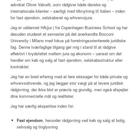
advokat Oliver Valcelli, som rådgiver både danske og
internationale klienter – særligt med tilknytning til Italien – inden
for fast ejendom, selskabsret og erhvervsjura.
Jeg er uddannet HA(jur.) fra Copenhagen Business School og har
desuden studeret et semester på det anerkendte Bocconi
University i Milano med fokus på forretningsorienterede juridiske
fag. Denne tværfaglige tilgang gør mig i stand til at rådgive
effektivt i krydsfeltet mellem jura og økonomi – uanset om det
handler om køb og salg af fast ejendom, selskabsstruktur eller
kontrakter.
Jeg har en bred erfaring med at føre retssager for både private og
erhvervsdrivende, og jeg lægger stor vægt på at levere juridisk
rådgivning, der ikke blot er præcis og grundig, men også afspejler
dine kommercielle mål og realiteter.
Jeg har særlig ekspertise inden for:
Fast ejendom
, herunder rådgivning ved køb og salg af bolig,
selvsalg og tinglysning