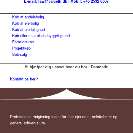
E-mail: law@valcelli.dk
⎢
Mobil: +45 2532 8507
Køb af andelsbolig
Køb af ejerbolig
Køb af ejerlejlighed
Køb eller salg af ubebygget grund
Forældrekøb
Projektkøb
Selvsalg
Vi hjælper dig uanset hvor du bor i Danmark!
Kontakt os her
Professionel rådgivning inden for fast ejendom, selskabsret og
generel erhvervsjura.