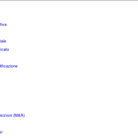
tiva
iale
icato
ificazione
uisizioni (M&A)
si