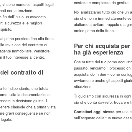
costose e complesse da gestire.
, vi sono numerosi aspetti legali
ati con attenzione.
Noi analizziamo tutto ciò che un
fin dall’inizio un avvocato
ciò che non è immediatamente evid
rti sicurezza e le migliori
aiutiamo a evitare trappole e a gar
cquisto.
ordine prima della firma.
 primo pensiero fino alla firma
Per chi acquista per 
lla revisione del contratto di
ha già esperienza
gente immobiliare, venditore,
 il tuo interesse al centro.
Che si tratti del tuo primo acquis
passato, rendiamo il processo chia
del contratto di
acquistando in due – come coniug
ovviamente anche gli aspetti giuri
situazione.
ente indipendente, che tutela
niamo tutta la documentazione
Ti guidiamo con sicurezza in ogni
rendere la decisione giusta. I
ciò che conta davvero: trovare e tr
enere clausole che a prima vista
Contattaci oggi stesso
per una c
re gravi conseguenze se non
sull’acquisto della tua nuova casa 
 legale.