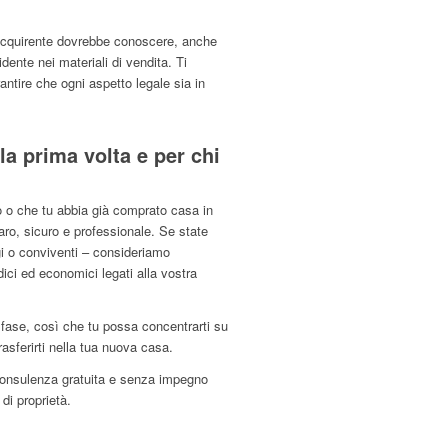
 acquirente dovrebbe conoscere, anche
ente nei materiali di vendita. Ti
antire che ogni aspetto legale sia in
la prima volta e per chi
to o che tu abbia già comprato casa in
ro, sicuro e professionale. Se state
i o conviventi – consideriamo
dici ed economici legati alla vostra
 fase, così che tu possa concentrarti su
asferirti nella tua nuova casa.
onsulenza gratuita e senza impegno
di proprietà.